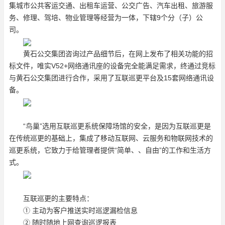
集城市公共客运交通、出租车运营、公交广告、汽车出租、旅游服
务、修理、驾培、物业管理等经营为一体，下辖9个分（子）公
司。
黄石公交集团咨询过产品细节后，在网上发布了相关功能的招
标文件，唯实V52+网络通讯座的设备完全能满足需求，终通过竞标
与黄石公交集团进行合作，采用了互联巡更平台及15套网络通讯设
备。
“鸟巢”选用互联巡更系统保障场馆的安全，是因为互联巡更是
在传统巡更的基础上，集成了移动互联网、云服务和物联网技术的
巡更系统，它致力于给管理者提供“简单、、自由”的工作和生活方
式。
互联巡更的主要特点：
① 主动为客户推送实时巡逻漏检信息
② 随时随地上网查询巡逻报表