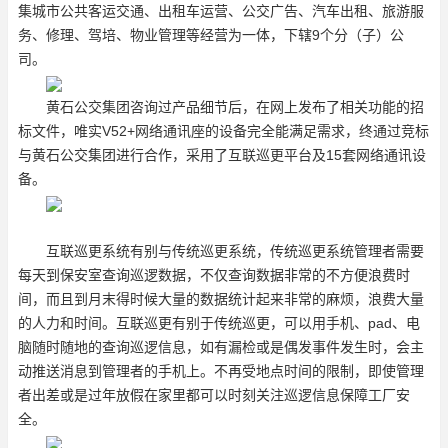
集城市公共客运交通、出租车运营、公交广告、汽车出租、旅游服
务、修理、驾培、物业管理等经营为一体，下辖9个分（子）公
司。
黄石公交集团咨询过产品细节后，在网上发布了相关功能的招
标文件，唯实V52+网络通讯座的设备完全能满足需求，终通过竞标
与黄石公交集团进行合作，采用了互联巡更平台及15套网络通讯设
备。
互联巡更系统有别与传统巡更系统，传统巡更系统管理者需要
每天到保安室查询巡逻数据，不仅查询数据非常的不方便浪费时
间，而且到月末得时候大量的数据统计起来非常的麻烦，浪费大量
的人力和时间。互联巡更有别于传统巡更，可以用手机、pad、电
脑随时随地的查询巡逻信息，如有漏检或是偶发事件发生时，会主
动推送消息到管理者的手机上。不再受地点时间的限制，即使管理
者出差或是过年放假在家里都可以时刻关注巡逻信息保障工厂安
全。