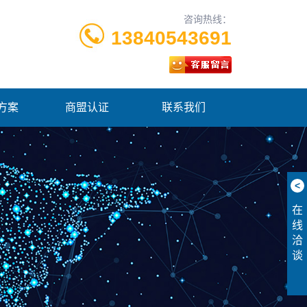
咨询热线：
13840543691
方案
商盟认证
联系我们
<
在
线
洽
谈