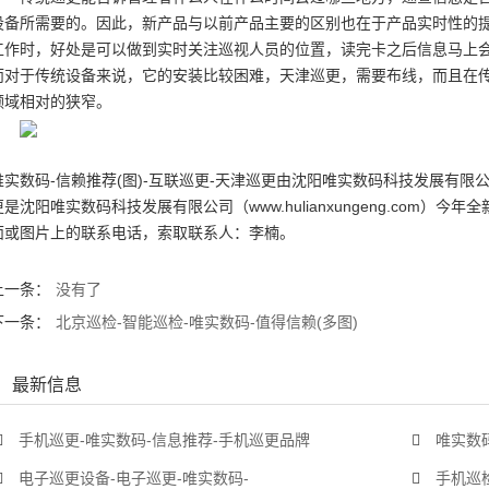
设备所需要的。因此，新产品与以前产品主要的区别也在于产品实时性的
工作时，好处是可以做到实时关注巡视人员的位置，读完卡之后信息马上
而对于传统设备来说，它的安装比较困难，天津巡更，需要布线，而且在
领域相对的狭窄。
唯实数码-信赖推荐(图)-互联巡更-天津巡更由沈阳唯实数码科技发展有限公
更是沈阳唯实数码科技发展有限公司（www.hulianxungeng.com
面或图片上的联系电话，索取联系人：李楠。
上一条：
没有了
下一条：
北京巡检-智能巡检-唯实数码-值得信赖(多图)
最新信息
手机巡更-唯实数码-信息推荐-手机巡更品牌
唯实数码
电子巡更设备-电子巡更-唯实数码-
手机巡检