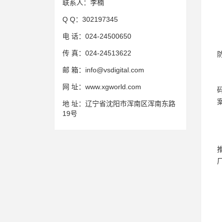
联系人：
李楠
Q Q：
302197345
电 话：
024-24500650
传 真：
024-24513622
邮 箱：
info@vsdigital.com
网 址：
www.xgworld.com
地 址：
辽宁省沈阳市浑南区浑南东路
19号